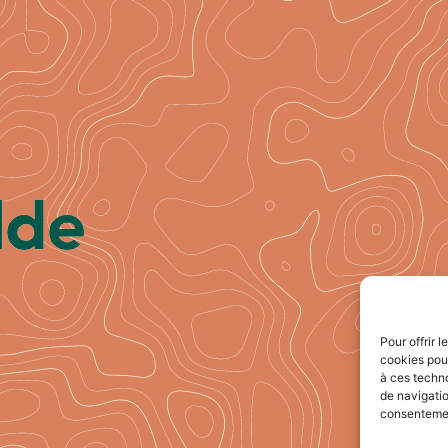
Pour offrir 
cookies pour
à ces techn
de navigatio
consentement