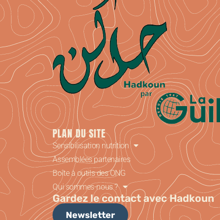
PLAN DU SITE
Sensibilisation nutrition
Assemblées partenaires
Boîte à outils des ONG
Qui sommes-nous ?
Gardez le contact avec Hadkoun
Newsletter