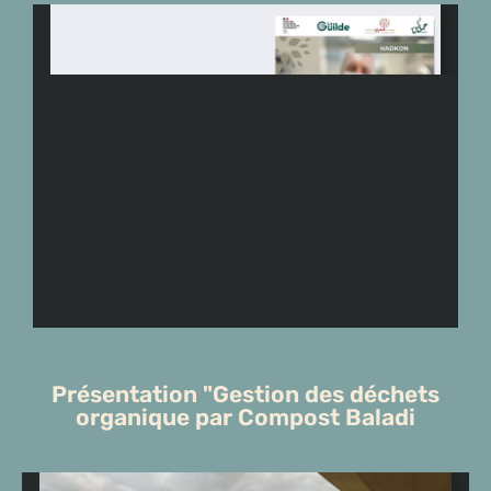
Présentation "Gestion des déchets
organique par Compost Baladi