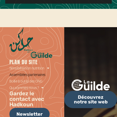
PLAN DU SITE
Sensibilisation nutrition
Assemblées partenaires
Boîte à outils des ONG
Qui sommes-nous ?
Gardez le
Découvrez
contact avec
notre site web
Hadkoun
Newsletter