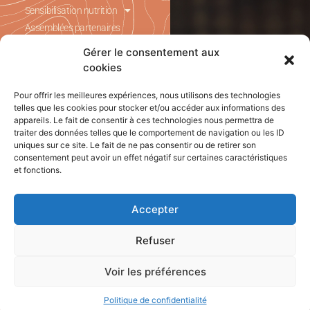
Sensibilisation nutrition
Assemblées partenaires
Boîte à outils des ONG
Gérer le consentement aux
Qui sommes-nous ?
cookies
Gardez le
Découvrez
contact avec
Pour offrir les meilleures expériences, nous utilisons des technologies
notre site web
Hadkoun
telles que les cookies pour stocker et/ou accéder aux informations des
appareils. Le fait de consentir à ces technologies nous permettra de
Newsletter
traiter des données telles que le comportement de navigation ou les ID
uniques sur ce site. Le fait de ne pas consentir ou de retirer son
consentement peut avoir un effet négatif sur certaines caractéristiques
et fonctions.
Accepter
Refuser
Voir les préférences
Politique de confidentialité